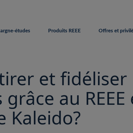
pargne-études
Produits REEE
Offres et privil
rer et fidéliser
s grâce au REEE
e Kaleido?