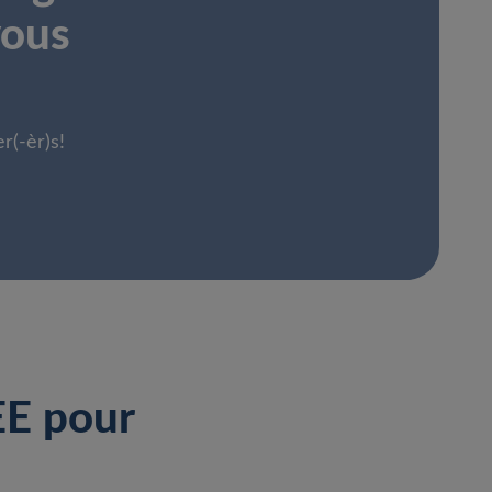
vous
r(-èr)s!
EE pour