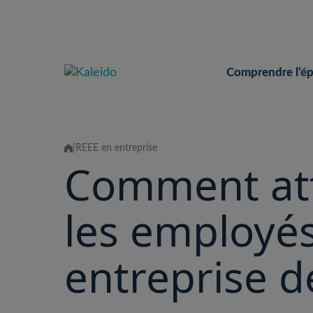
Skip
to
content
Comprendre l’é
|
REEE en entreprise
Comment atti
les employé
entreprise d