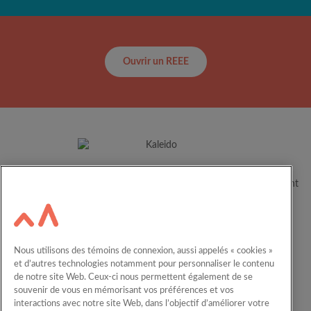
Ouvrir un REEE
Depuis plus de 60 ans, Kaleido aide les familles canadiennes à
concrétiser le plein potentiel de leurs enfants en les accompagnant
dans leur parcours éducatif.
Ressources
Carrières
Nous utilisons des témoins de connexion, aussi appelés « cookies »
Calculateur
Nous joindre
et d’autres technologies notamment pour personnaliser le contenu
de notre site Web. Ceux-ci nous permettent également de se
English
REEE en entreprise
souvenir de vous en mémorisant vos préférences et vos
interactions avec notre site Web, dans l’objectif d’améliorer votre