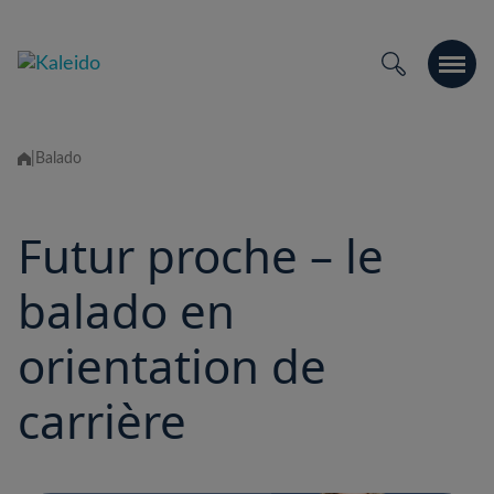
Skip
to
content
|
Balado
Futur proche – le
balado en
orientation de
carrière