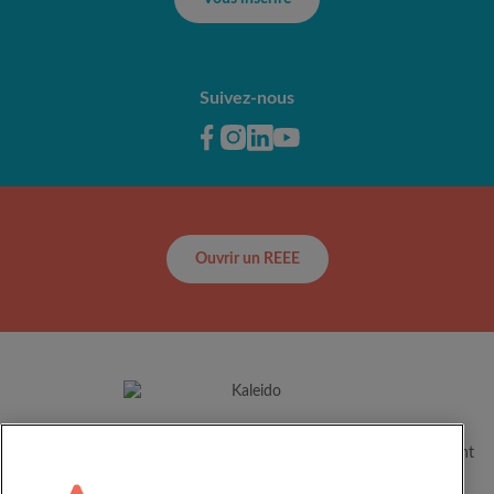
Suivez-nous
Ouvrir un REEE
Depuis plus de 60 ans, Kaleido aide les familles canadiennes à
concrétiser le plein potentiel de leurs enfants en les accompagnant
dans leur parcours éducatif.