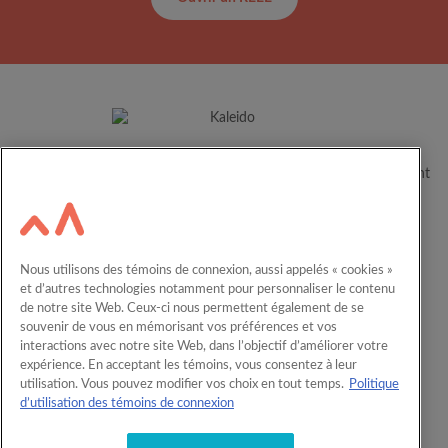
Depuis plus de 60 ans, Kaleido aide les familles canadiennes à
concrétiser le plein potentiel de leurs enfants en les accompagnant
dans leur parcours éducatif.
Ressources
Carrières
Nous utilisons des témoins de connexion, aussi appelés « cookies »
Calculateur
Nous joindre
et d’autres technologies notamment pour personnaliser le contenu
de notre site Web. Ceux-ci nous permettent également de se
English
REEE en entreprise
souvenir de vous en mémorisant vos préférences et vos
interactions avec notre site Web, dans l’objectif d’améliorer votre
expérience. En acceptant les témoins, vous consentez à leur
Comprendre l’épargne-études
utilisation. Vous pouvez modifier vos choix en tout temps.
Politique
Produits REEE
d’utilisation des témoins de connexion
Offres et privilèges