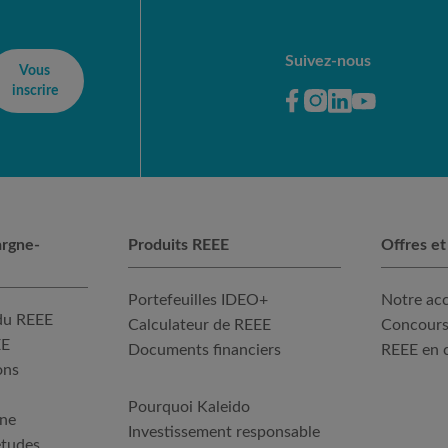
Suivez-nous
Vous
inscrire
argne-
Produits REEE
Offres et
Portefeuilles IDEO+
Notre a
du REEE
Calculateur de REEE
Concours
EE
Documents financiers
REEE en 
ons
Pourquoi Kaleido
gne
Investissement responsable
études