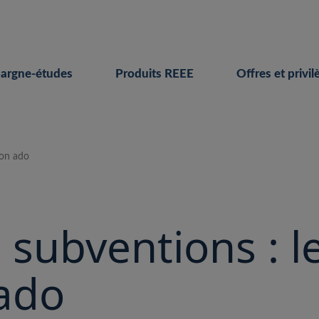
pargne-études
Produits REEE
Offres et privil
mon ado
subventions : l
ado