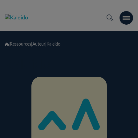
Skip
to
content
|
Ressources
|
Auteur
|
Kaleido
Kaleido