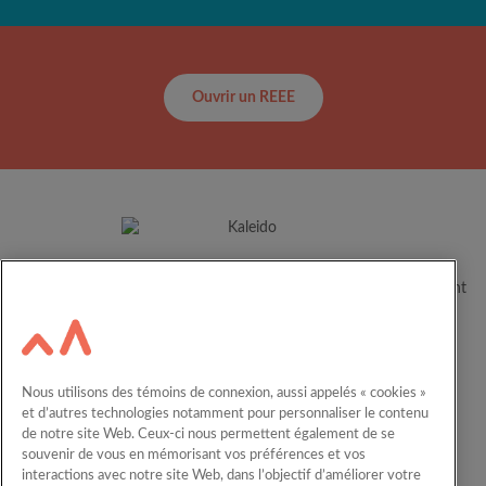
Ouvrir un REEE
Depuis plus de 60 ans, Kaleido aide les familles canadiennes à
concrétiser le plein potentiel de leurs enfants en les accompagnant
dans leur parcours éducatif.
Ressources
Carrières
Nous utilisons des témoins de connexion, aussi appelés « cookies »
Calculateur
Nous joindre
et d’autres technologies notamment pour personnaliser le contenu
de notre site Web. Ceux-ci nous permettent également de se
English
REEE en entreprise
souvenir de vous en mémorisant vos préférences et vos
interactions avec notre site Web, dans l’objectif d’améliorer votre