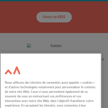
Ouvrir un REEE
Depuis plus de 60 ans, Kaleido aide les familles canadiennes à
concrétiser le plein potentiel de leurs enfants en les accompagnant
dans leur parcours éducatif.
Ressources
Carrières
Nous utilisons des témoins de connexion, aussi appelés « cookies »
Calculateur
Nous joindre
et d’autres technologies notamment pour personnaliser le contenu
de notre site Web. Ceux-ci nous permettent également de se
English
REEE en entreprise
souvenir de vous en mémorisant vos préférences et vos
interactions avec notre site Web, dans l’objectif d’améliorer votre
expérience. En acceptant les témoins, vous consentez à leur
Comprendre l’épargne-études