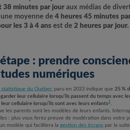
t 38 minutes par jour
aux médias de diver
e une moyenne de
4 heures 45 minutes par
our les 3 à 4 ans
est de
2 heures
par jour.
étape : prendre conscien
itudes numériques
la statistique du Québec
paru en 2023 indique que
25 % d
 regarder leur cellulaire lorsqu’ils passent du temps avec l
2
 leur cellulaire lorsqu’ils sont avec leurs enfants
.
que les parents sont les modèles de leurs enfants. Interr
s : plus vous ferez preuve de modération dans votre pro
un modèle qui facilitera la
gestion des écrans
par la suite