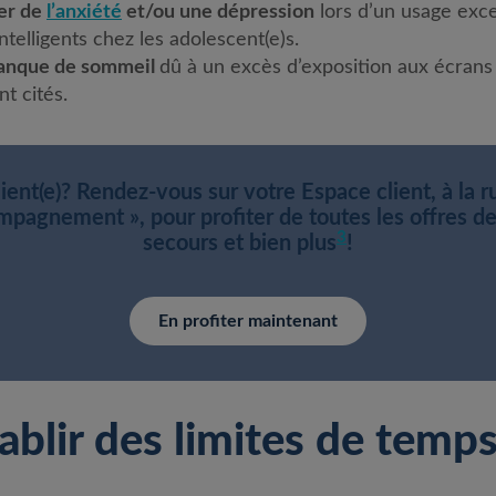
er de
l’anxiété
et/ou une dépression
lors d’un usage exc
telligents chez les adolescent(e)s.
anque de sommeil
dû à un excès d’exposition aux écrans
t cités.
lient(e)? Rendez-vous sur votre Espace client, à la r
mpagnement », pour profiter de toutes les offres d
3
secours et bien plus
!
En profiter maintenant
lir des limites de temps 