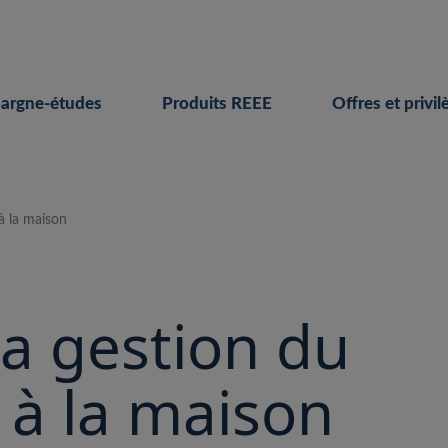
pargne-études
Produits REEE
Offres et privil
à la maison
la gestion du
 à la maison