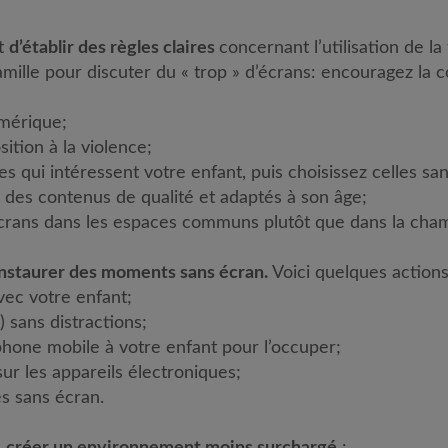
nt
d’établir
des règles claires
concernant l’utilisation de la
amille pour discuter du « trop » d’écrans: encouragez la
mérique;
ition à la violence;
es qui intéressent votre enfant, puis choisissez celles san
 des contenus de qualité et adaptés à son âge;
 écrans dans les espaces communs plutôt que dans la cha
instaurer des moments sans écran.
Voici quelques action
vec votre enfant;
) sans distractions;
phone mobile à votre enfant pour l’occuper;
sur les appareils électroniques;
s sans écran.