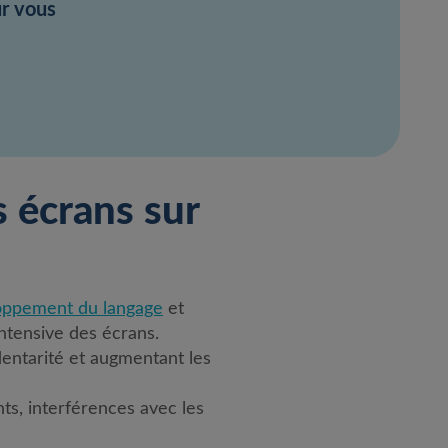
ur vous
s écrans sur
oppement du langage
et
intensive des écrans.
édentarité et augmentant les
s, interférences avec les