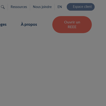
Rechercher…
Espace client
Ressources
Nous joindre
EN
Ouvrir un
èges
À propos
REEE