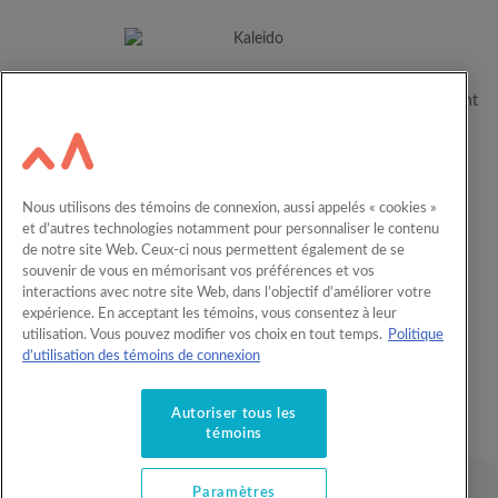
Depuis plus de 60 ans, Kaleido aide les familles canadiennes à
concrétiser le plein potentiel de leurs enfants en les accompagnant
dans leur parcours éducatif.
Ressources
Carrières
Nous utilisons des témoins de connexion, aussi appelés « cookies »
Calculateur
Nous joindre
et d’autres technologies notamment pour personnaliser le contenu
de notre site Web. Ceux-ci nous permettent également de se
English
REEE en entreprise
souvenir de vous en mémorisant vos préférences et vos
interactions avec notre site Web, dans l’objectif d’améliorer votre
expérience. En acceptant les témoins, vous consentez à leur
Comprendre l’épargne-études
utilisation. Vous pouvez modifier vos choix en tout temps.
Politique
Produits REEE
d’utilisation des témoins de connexion
Offres et privilèges
Autoriser tous les
À propos
témoins
Paramètres
© 2026 Kaleido. Tous droits réservés