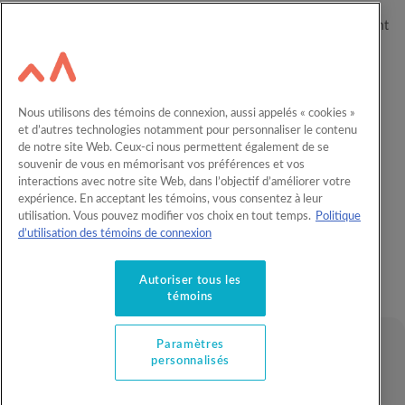
Depuis plus de 60 ans, Kaleido aide les familles canadiennes à
concrétiser le plein potentiel de leurs enfants en les accompagnant
dans leur parcours éducatif.
Ressources
Carrières
Nous utilisons des témoins de connexion, aussi appelés « cookies »
Calculateur
Nous joindre
et d’autres technologies notamment pour personnaliser le contenu
de notre site Web. Ceux-ci nous permettent également de se
English
REEE en entreprise
souvenir de vous en mémorisant vos préférences et vos
interactions avec notre site Web, dans l’objectif d’améliorer votre
expérience. En acceptant les témoins, vous consentez à leur
Comprendre l’épargne-études
utilisation. Vous pouvez modifier vos choix en tout temps.
Politique
Produits REEE
d’utilisation des témoins de connexion
Offres et privilèges
Autoriser tous les
À propos
témoins
Paramètres
© 2026 Kaleido. Tous droits réservés
personnalisés
Plaintes
Énoncés juridiques
Confidentialité
Nétiquette
Paramètres personnalisés