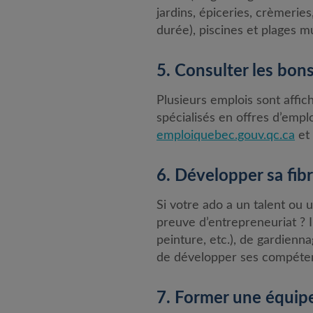
jardins, épiceries, crèmerie
durée), piscines et plages mun
5. Consulter les bons
Plusieurs emplois sont affiché
spécialisés en offres d’empl
emploiquebec.gouv.qc.ca
et
6. Développer sa fib
Si votre ado a un talent ou 
preuve d’entrepreneuriat ? Il
peinture, etc.), de gardienna
de développer ses compétenc
7. Former une équipe