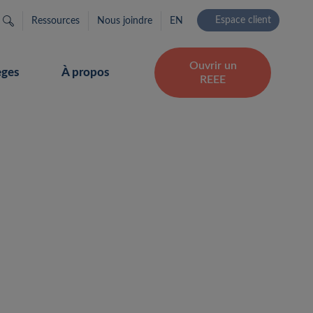
Rechercher…
Espace client
Ressources
Nous joindre
EN
Ouvrir un
èges
À propos
REEE