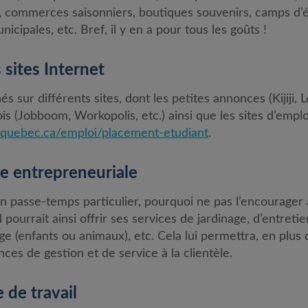
s, commerces saisonniers, boutiques souvenirs, camps d’é
icipales, etc. Bref, il y en a pour tous les goûts !
 sites Internet
s sur différents sites, dont les petites annonces (Kijiji, L
ois (Jobboom, Workopolis, etc.) ainsi que les sites d’emp
quebec.ca/emploi/placement-etudiant
.
re entrepreneuriale
un passe-temps particulier, pourquoi ne pas l’encourager 
 pourrait ainsi offrir ses services de jardinage, d’entret
ge (enfants ou animaux), etc. Cela lui permettra, en plus d
es de gestion et de service à la clientèle.
 de travail