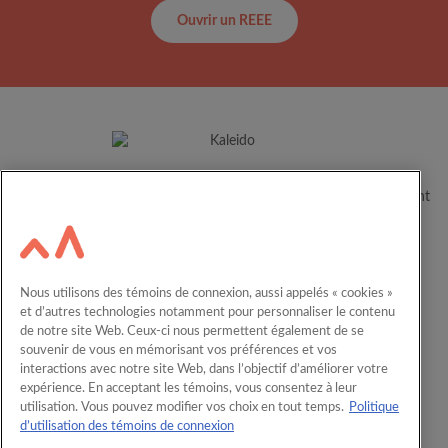
Ouvrir un REEE
Depuis plus de 60 ans, Kaleido aide les familles canadiennes à
concrétiser le plein potentiel de leurs enfants en les accompagnant
dans leur parcours éducatif.
Ressources
Carrières
Nous utilisons des témoins de connexion, aussi appelés « cookies »
Calculateur
Nous joindre
et d’autres technologies notamment pour personnaliser le contenu
de notre site Web. Ceux-ci nous permettent également de se
English
REEE en entreprise
souvenir de vous en mémorisant vos préférences et vos
interactions avec notre site Web, dans l’objectif d’améliorer votre
expérience. En acceptant les témoins, vous consentez à leur
Comprendre l’épargne-études
utilisation. Vous pouvez modifier vos choix en tout temps.
Politique
Produits REEE
d’utilisation des témoins de connexion