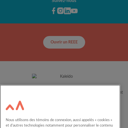
Suivez-nous
Ouvrir un REEE
Depuis plus de 60 ans, Kaleido aide les familles canadiennes à
concrétiser le plein potentiel de leurs enfants en les accompagnant
dans leur parcours éducatif.
Ressources
Carrières
Nous utilisons des témoins de connexion, aussi appelés « cookies »
Calculateur
Nous joindre
et d’autres technologies notamment pour personnaliser le contenu