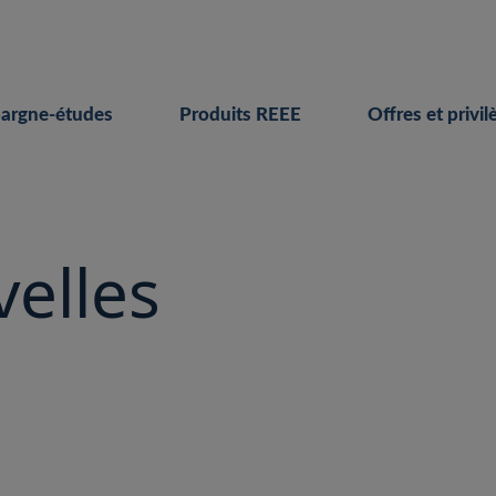
pargne-études
Produits REEE
Offres et privil
velles