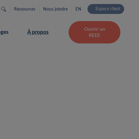
Rechercher…
Espace client
Ressources
Nous joindre
EN
Ouvrir un
èges
À propos
REEE