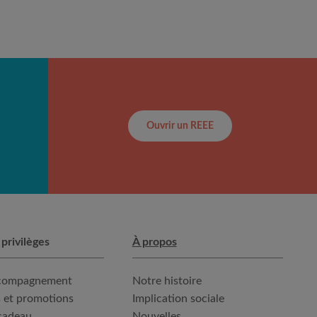
Ouvrir un REEE
 privilèges
À propos
ccompagnement
Notre histoire
 et promotions
Implication sociale
cadeau
Nouvelles