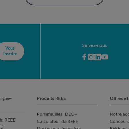
Suivez-nous
Vous
inscrire
argne-
Produits REEE
Offres et
Portefeuilles IDEO+
Notre a
du REEE
Calculateur de REEE
Concours
EE
Documents financiers
REEE en 