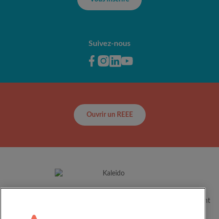
Suivez-nous
Ouvrir un REEE
Depuis plus de 60 ans, Kaleido aide les familles canadiennes à
concrétiser le plein potentiel de leurs enfants en les accompagnant
dans leur parcours éducatif.