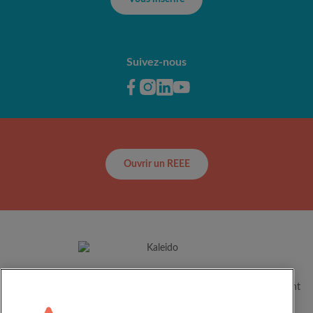
Suivez-nous
Ouvrir un REEE
Depuis plus de 60 ans, Kaleido aide les familles canadiennes à
concrétiser le plein potentiel de leurs enfants en les accompagnant
dans leur parcours éducatif.