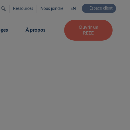
Rechercher…
Espace client
Ressources
Nous joindre
EN
Ouvrir un
èges
À propos
REEE