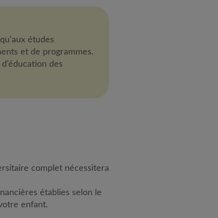
squ’aux études
ements et de programmes.
 d’éducation des
rsitaire complet nécessitera
nancières établies selon le
votre enfant.