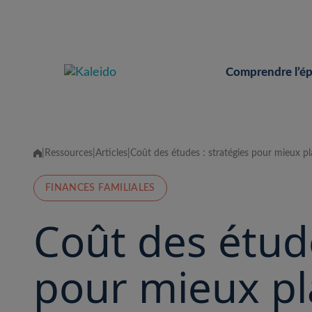
Skip
to
content
Comprendre l’é
|
Ressources
|
Articles
|
Coût des études : stratégies pour mieux pla
FINANCES FAMILIALES
Coût des étude
pour mieux pla