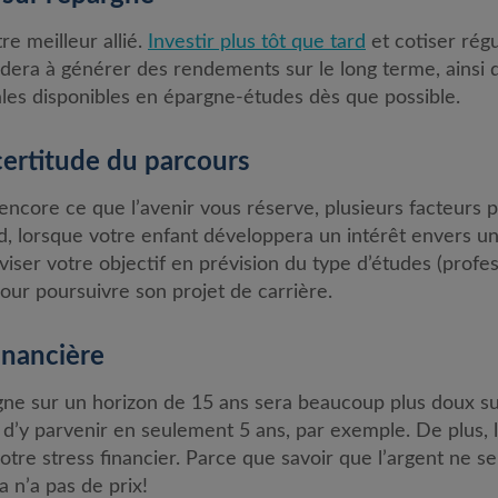
re meilleur allié.
Investir plus tôt que tard
et cotiser régu
dera à générer des rendements sur le long terme, ainsi q
es disponibles en épargne-études dès que possible.
ncertitude du parcours
ncore ce que l’avenir vous réserve, plusieurs facteurs 
rd, lorsque votre enfant développera un intérêt envers un
ser votre objectif en prévision du type d’études (profess
pour poursuivre son projet de carrière.
financière
rgne sur un horizon de 15 ans sera beaucoup plus doux su
z d’y parvenir en seulement 5 ans, par exemple. De plus, l
tre stress financier. Parce que savoir que l’argent ne se
a n’a pas de prix!