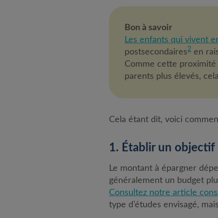
Bon à savoir
Les enfants qui vivent e
2
postsecondaires
en rai
Comme cette proximité e
parents plus élevés, cela
Cela étant dit, voici commen
1. Établir un objecti
Le montant à épargner dépen
généralement un budget plu
Consultez notre article con
type d’études envisagé, mai