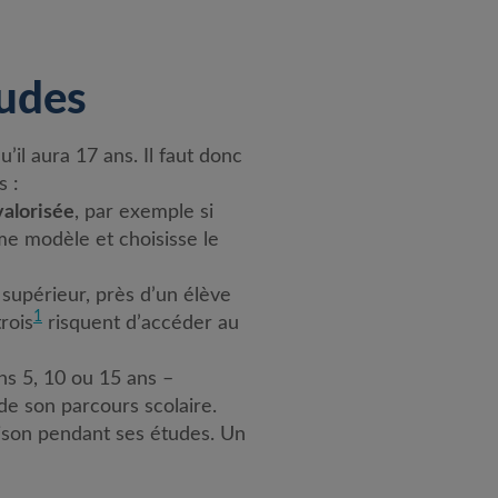
tudes
’il aura 17 ans. Il faut donc
s :
valorisée
, par exemple si
e modèle et choisisse le
 supérieur, près d’un élève
1
rois
risquent d’accéder au
ns 5, 10 ou 15 ans –
de son parcours scolaire.
maison pendant ses études. Un