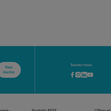
Suivez-nous
Vous
inscrire
argne-
Produits REEE
Offres et