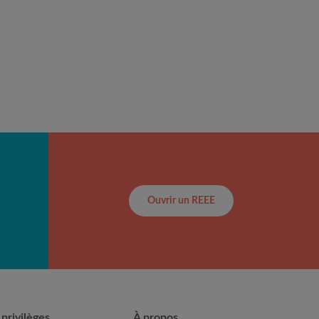
Ouvrir un REEE
 privilèges
À propos