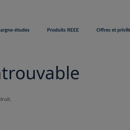
pargne-études
Produits REEE
Offres et privil
ntrouvable
droit.