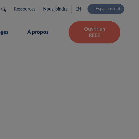
Rechercher…
Espace client
Ressources
Nous joindre
EN
Ouvrir un
èges
À propos
REEE